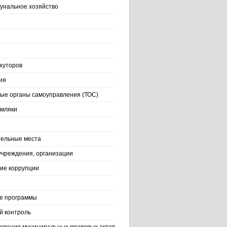
нальное хозяйство
хуторов
ия
ые органы самоуправления (ТОС)
емляки
ельные места
учреждения, организации
ие коррупции
е программы
й контроль