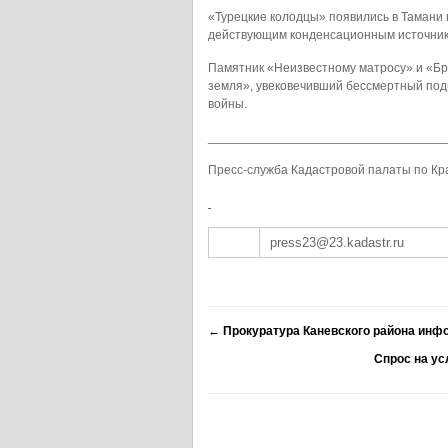
«Турецкие колодцы» появились в Тамани
действующим конденсационным источник
Памятник «Неизвестному матросу» и «Бр
земля», увековечивший бессмертный подв
войны.
__________________________________
Пресс-служба Кадастровой палаты по Кр
press23@23.kadastr.ru
←
Прокуратура Каневского района инф
Спрос на ус