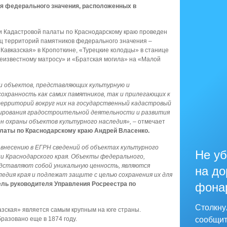
ия федерального значения, расположенных в
 Кадастровой палаты по Краснодарскому краю проведен
иц территорий памятников федерального значения –
авказская» в Кропоткине, «Турецкие колодцы» в станице
Неизвестному матросу» и «Братская могила» на «Малой
 объектов, представляющих культурную и
охранность как самих памятников, так и прилегающих к
территорий вокруг них на государственный кадастровый
нирования градостроительной деятельности и развития
он охраны объектов культурного наследия»,
– отмечает
алаты по Краснодарскому краю Андрей Власенко.
внесению в ЕГРН сведений об объектах
культурного
Не уб
и Краснодарского края. Объекты федерального,
едставляют собой уникальную ценность, являются
на до
едия края и подлежат защите с целью сохранения их для
ель руководителя Управления Росреестра по
фона
Столкну
зская» является самым крупным на юге страны.
разовано еще в 1874 году.
сообщит