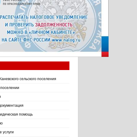
Каневского сельского поселения
 поселении
я
документация
идическая помощь
во
 услуги