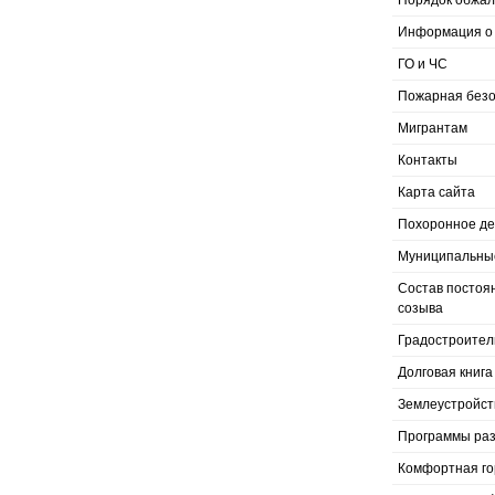
Порядок обжал
Информация о 
ГО и ЧС
Пожарная безо
Мигрантам
Контакты
Карта сайта
Похоронное д
Муниципальные
Состав постоя
созыва
Градостроител
Долговая книга
Землеустройст
Программы раз
Комфортная го