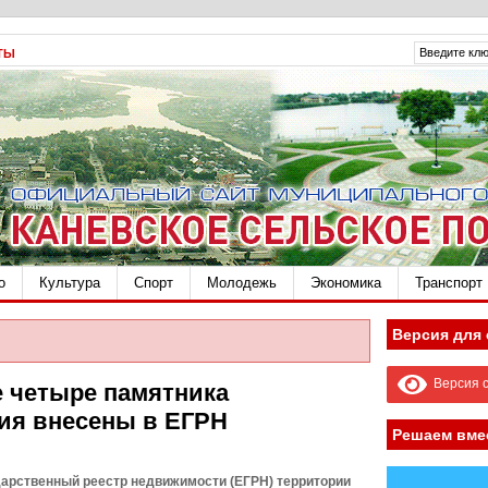
ТЫ
о
Культура
Спорт
Молодежь
Экономика
Транспорт
Версия для
Версия с
е четыре памятника
ия внесены в ЕГРН
Решаем вме
дарственный реестр недвижимости (ЕГРН) территории