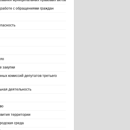
ования муниципальных правовых актов
работе с обращениями граждан
пасность
ело
 закупки
нных комиссий депутатов третьего
ьная деятельность
во
вития территории
родская среда