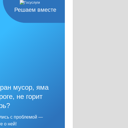
Решаем вместе
ран мусор, яма
роге, не горит
рь?
лись с проблемой —
е о ней!