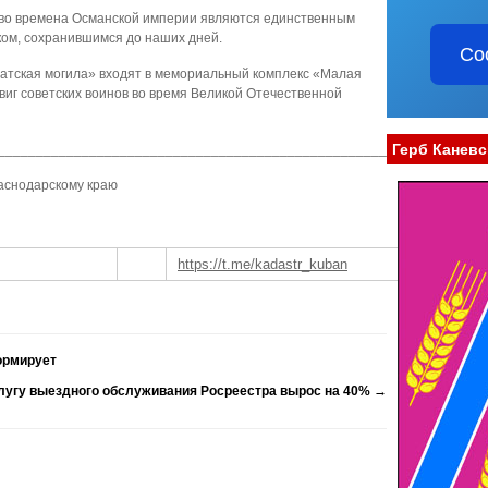
 во времена Османской империи являются единственным
ом, сохранившимся до наших дней.
Со
атская могила» входят в мемориальный комплекс «Малая
иг советских воинов во время Великой Отечественной
Герб Каневс
________________________________________________________________
аснодарскому краю
https://t.me/kadastr_kuban
ормирует
лугу выездного обслуживания Росреестра вырос на 40%
→