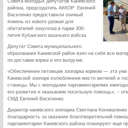
Совета молодых депутатов Каневского
района, председатель АККОР Евгений
Василенко предоставили озимый
ячмень из нового урожая для
обитателей зооуголка в парке 300-
летия Кубанского казачьего войска
Депутат Совета муниципального
образования Каневской район взял на себя все мат
по доставке корма и его выгрузке.
«Обеспечение питомцев зоопарка кормом — эта уже
Каневской зоопарк излюбленное место жителей и го
станицы. Мы с молодыми парламентариями ежегодн
его развитие и оказываем посильную помощь», − от
СМД Евгений Василенко.
Директор каневского зоопарка Светлана Коноваленк
благодарность за оказание благотворительной пом
парламентарии Каневского района планируют еще п