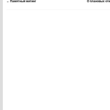
←
Памятный митинг
О плановых от