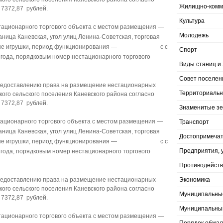
Жилищно-комму
 7372,87 рублей.
Культура
ационарного торгового объекта с местом размещения —
Молодежь
аница Каневская, угол улиц Ленина-Советская, торговая
 елочные игрушки, период функционирования — с с
Спорт
2 года, порядковым номер нестационарного торгового
Виды станиц и 
Совет поселен
предоставлению права на размещение нестационарных
Территориальн
кого сельского поселения Каневского района согласно
 7372,87 рублей.
Знаменитые з
ационарного торгового объекта с местом размещения —
Транспорт
аница Каневская, угол улиц Ленина-Советская, торговая
Достопримечат
 елочные игрушки, период функционирования — с с
Предприятия, 
2 года, порядковым номер нестационарного торгового
Противодейств
предоставлению права на размещение нестационарных
Экономика
кого сельского поселения Каневского района согласно
Муниципальны
 7372,87 рублей.
Муниципальны
ационарного торгового объекта с местом размещения —