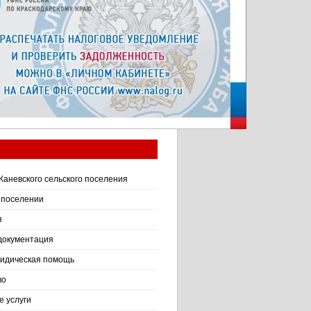
Каневского сельского поселения
 поселении
я
документация
идическая помощь
во
 услуги