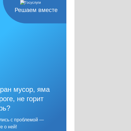
Решаем вместе
ран мусор, яма
роге, не горит
рь?
лись с проблемой —
е о ней!