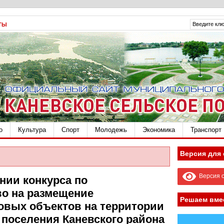
ТЫ
о
Культура
Спорт
Молодежь
Экономика
Транспорт
Версия для
Версия с
нии конкурса по
о на размещение
Решаем вме
овых объектов на территории
 поселения Каневского района