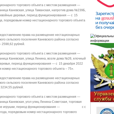
ионарного торгового объекта с местом размещения —
таница Каневская, улица Таманская, напротив дома №239Б,
– хвойные деревья, период функционирования — с 15
ода, порядковым номер нестационарного торгового объекта
предоставлению права на размещение нестационарных
кого сельского поселения Каневского района согласно
 2598,62 рублей.
ионарного торгового объекта с местом размещения —
таница Каневская, улица Ленина, возле дома №26, елочный
 деревья, период функционирования — с 15 декабря 2022
м номер нестационарного торгового объекта – 75».
предоставлению права на размещение нестационарных
кого сельского поселения Каневского района согласно
 3234,55 рублей.
ионарного торгового объекта с местом размещения —
аница Каневская, угол улиц Ленина-Советская, торговая
 елочные игрушки, период функционирования — с с
2 года, порядковым номер нестационарного торгового