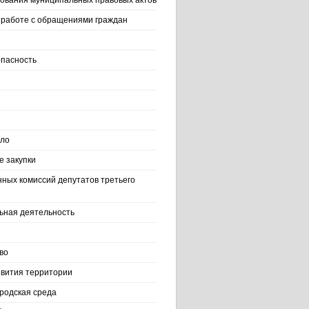
ования муниципальных правовых актов
работе с обращениями граждан
пасность
ело
 закупки
нных комиссий депутатов третьего
ьная деятельность
во
вития территории
родская среда