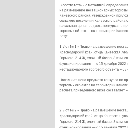
В соответствии с методикой определени
на размещение нестационарных торговых
Каневского района, утвержденной прило
сельского поселения Каневского района 
начальная цена предмета конкурса по п
торговых объектов на территории Каневс
лоту:
Лот № 1 «Право на размещение нестац
Краснодарский край, ст-ца Каневская, уго
Горького, 214 Ж, елочный базар, 8 кв.м,
функционирования — с 15 декабря 2022 г
нестационарного торгового объекта – 68»
Начальная цена предмета конкурса по 
торговых объектов на территории Каневс
расчета приведенного ниже составляет –
Лот № 2 «Право на размещение нестац
Краснодарский край, ст-ца Каневская, уго
Горького, 214 Ж, елочный базар, 8 кв.м,
функционирования — с 15 декабря 2022 г