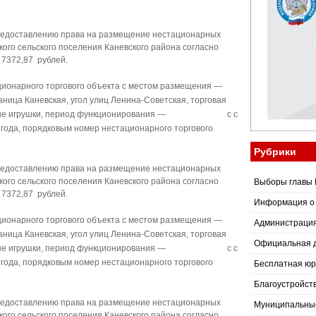
предоставлению права на размещение нестационарных
кого сельского поселения Каневского района согласно
 7372,87 рублей.
ионарного торгового объекта с местом размещения —
аница Каневская, угол улиц Ленина-Советская, торговая
 елочные игрушки, период функционирования — с с
2 года, порядковым номер нестационарного торгового
Рубрики
предоставлению права на размещение нестационарных
кого сельского поселения Каневского района согласно
Выборы главы 
 7372,87 рублей.
Информация о
ионарного торгового объекта с местом размещения —
Администраци
аница Каневская, угол улиц Ленина-Советская, торговая
Официальная 
 елочные игрушки, период функционирования — с с
2 года, порядковым номер нестационарного торгового
Бесплатная юр
Благоустройст
предоставлению права на размещение нестационарных
Муниципальные
кого сельского поселения Каневского района согласно