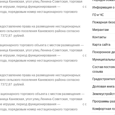
Порядок обжал
аница Каневская, угол улиц Ленина-Советская, торговая
 елочные игрушки, период функционирования — с с
Информация о 
2 года, порядковым номер нестационарного торгового
ГО и ЧС
Пожарная безо
предоставлению права на размещение нестационарных
Мигрантам
кого сельского поселения Каневского района согласно
 7372,87 рублей.
Контакты
Карта сайта
ационарного торгового объекта с местом размещения —
аница Каневская, угол улиц Ленина-Советская, торговая
Похоронное д
 елочные игрушки, период функционирования — с с
Муниципальные
2 года, порядковым номер нестационарного торгового
Состав постоя
созыва
предоставлению права на размещение нестационарных
Градостроител
кого сельского поселения Каневского района согласно
 7372,87 рублей.
Долговая книга
ационарного торгового объекта с местом размещения —
Землеустройст
аница Каневская, угол улиц Ленина-Советская, торговая
Программы раз
 елочные игрушки, период функционирования — с с
Комфортная го
2 года, порядковым номер нестационарного торгового