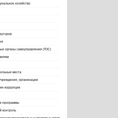
нальное хозяйство
хуторов
ия
ые органы самоуправления (ТОС)
емляки
ельные места
учреждения, организации
ие коррупции
е программы
й контроль