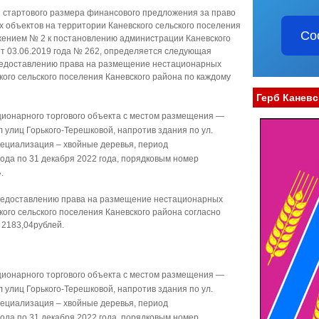
я стартового размера финансового предложения за право
 объектов на территории Каневского сельского поселения
Со
жением № 2 к постановлению администрации Каневского
от 03.06.2019 года № 262, определяется следующая
редоставлению права на размещение нестационарных
кого сельского поселения Каневского района по каждому
Герб Каневс
ионарного торгового объекта с местом размещения —
л улиц Горького-Терешковой, напротив здания по ул.
 специализация – хвойные деревья, период
ода по 31 декабря 2022 года, порядковым номер
.
предоставлению права на размещение нестационарных
кого сельского поселения Каневского района согласно
 2183,04рублей.
ионарного торгового объекта с местом размещения —
л улиц Горького-Терешковой, напротив здания по ул.
 специализация – хвойные деревья, период
ода по 31 декабря 2022 года, порядковым номер