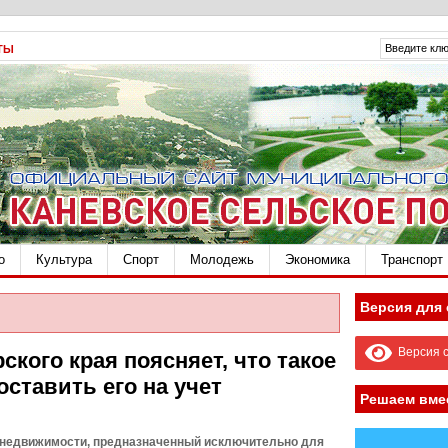
ТЫ
о
Культура
Спорт
Молодежь
Экономика
Транспорт
Версия для
Версия с
ского края поясняет, что такое
оставить его на учет
Решаем вме
 недвижимости, предназначенный исключительно для