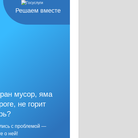
Решаем вместе
ран мусор, яма
роге, не горит
рь?
лись с проблемой —
е о ней!