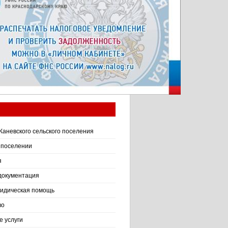
Каневского сельского поселения
 поселении
я
документация
идическая помощь
во
 услуги