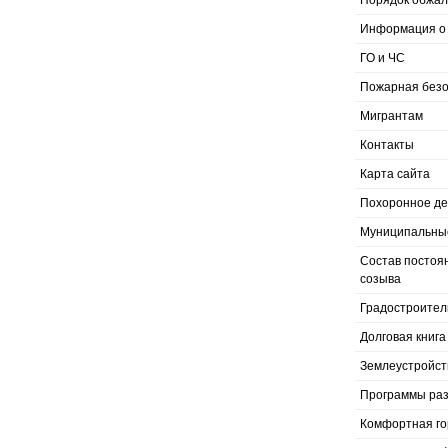
Порядок обжал
Информация о 
ГО и ЧС
Пожарная безо
Мигрантам
Контакты
Карта сайта
Похоронное д
Муниципальные
Состав постоя
созыва
Градостроител
Долговая книга
Землеустройст
Программы раз
Комфортная го