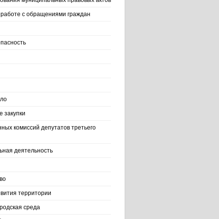
ования муниципальных правовых актов
работе с обращениями граждан
пасность
ело
 закупки
нных комиссий депутатов третьего
ьная деятельность
во
вития территории
родская среда