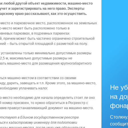
ак любой другой объект недвижимости,
машино-место
чет и зарегистрировать на него право. Эксперты
рскому краю рассказывают, как это осуществить.
-место и парковочное место, расположенное на земельных
о-место может быть расположено только в
вневых парковках, в подземных паркингах
й, причем может быть частично ограничено строительной
ний – быть открытой площадкой с разметкой на полу.
м установлены только минимально допустимые размеры
 2,5 м, максимально допустимые размеры не
овать машино-место для размещения крупногабаритного
ься машино-местом в соответствии со своими
ду, дарить, завещать и т.п. Кроме этого, за машино-место,
Не уб
необходимо уплачивать налог.
на до
о-место необходимо для начала определить стоит ли оно
й номер присвоен, то нужно обратиться в Росреестр с
фона
тавив правоустанавливающий документ на машино-место.
Столкну
сутствуют в Едином государственном реестре
ся к кадастровому инженеру для подготовки
сообщит
ницы машино-места, после чего уже обращаться в