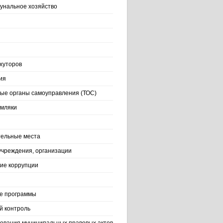
нальное хозяйство
хуторов
ия
ые органы самоуправления (ТОС)
емляки
ельные места
учреждения, организации
ие коррупции
е программы
й контроль