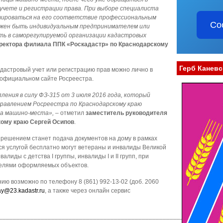
 учете и регистрации права. При выборе специалиста
тироваться на его соответствие профессиональным
Со
жен быть индивидуальным предпринимателем или
ть в саморегулируемой организации кадастровых
ректора
филиала ППК «Роскадастр» по Краснодарскому
Герб Каневс
дастровый учет или регистрацию прав можно лично в
официальном сайте Росреестра.
пления в силу
ФЗ-315 от 3 июля 2016 года, который
равлением Росреестра по Краснодарскому краю
на машино-места»,
– отметил
заместитель руководителя
кому краю
Сергей Осипов
.
решением станет подача документов на дому в рамках
ся услугой бесплатно могут ветераны и инвалиды Великой
лиды с детства I группы, инвалиды I и II групп, при
телями оформляемых объектов.
ию возможно по телефону 8 (861) 992-13-02 (доб. 2060
ay@23.kadastr.ru
, а также через онлайн сервис
________________________________________________________________