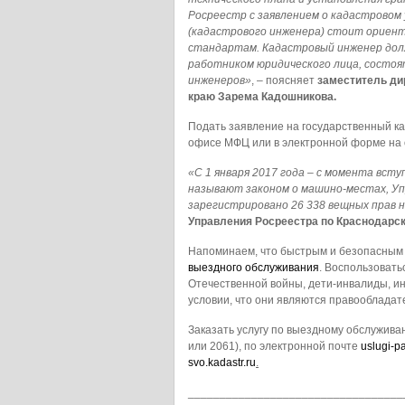
Росреестр с заявлением о кадастровом
(кадастрового инженера) стоит ориен
стандартам. Кадастровый инженер дол
работником юридического лица, состоя
инженеров»
, – поясняет
заместитель ди
краю
Зарема Кадошникова.
Подать заявление на государственный ка
офисе МФЦ или в электронной форме на 
«С 1 января 2017 года – с момента всту
называют законом о машино-местах, Уп
зарегистрировано 26 338 вещных прав 
Управления Росреестра
по Краснодарс
Напоминаем, что быстрым и безопасным 
выездного обслуживания
. Воспользовать
Отечественной войны, дети-инвалиды, инва
условии, что они являются правооблада
Заказать услугу по выездному обслуживан
или 2061), по электронной почте
uslugi-p
svo.kadastr.ru
.
__________________________________