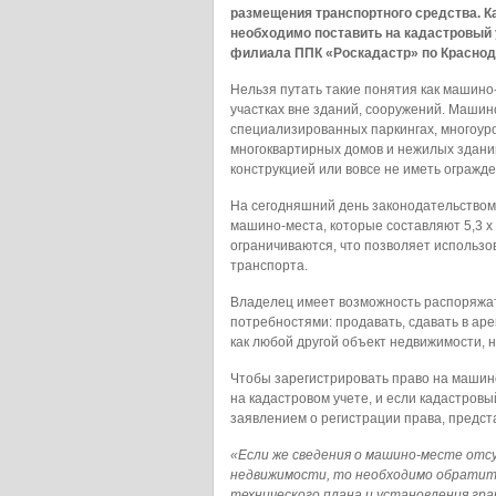
размещения транспортного средства.
К
необходимо поставить на кадастровый у
филиала ППК «Роскадастр» по Краснода
Нельзя путать такие понятия как машино
участках вне зданий, сооружений. Машин
специализированных паркингах, многоуро
многоквартирных домов и нежилых здани
конструкцией или вовсе не иметь огражде
На сегодняшний день законодательство
машино-места, которые составляют 5,3 x
ограничиваются, что позволяет использ
транспорта.
Владелец имеет возможность распоряжат
потребностями: продавать, сдавать в арен
как любой другой объект недвижимости, 
Чтобы зарегистрировать право на машин
на кадастровом учете, и если кадастровы
заявлением о регистрации права, предс
«Если же сведения о машино-месте от
недвижимости, то необходимо обратить
технического плана и установления гра