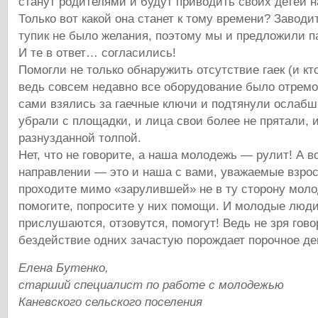
станут родителями и будут приводить своих детей н
Только вот какой она станет к тому времени? Заводи
тупик не было желания, поэтому мы и предложили п
И те в ответ… согласились!
Помогли не только обнаружить отсутствие гаек (и кт
ведь совсем недавно все оборудование было отремон
сами взялись за гаечные ключи и подтянули ослабши
убрали с площадки, и лица свои более не прятали, 
разнузданной толпой.
Нет, что не говорите, а наша молодежь — рулит! А во
направлении — это и наша с вами, уважаемые взрос
проходите мимо «зарулившей» не в ту сторону моло
помогите, попросите у них помощи. И молодые люди
прислушаются, отзовутся, помогут! Ведь не зря гово
бездействие одних зачастую порождает порочное де
Елена Бутенко,
старший специалист по работе с молодежью
Каневского сельского поселения