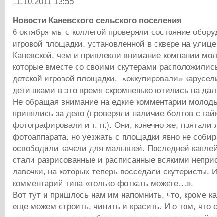
11.10.2011 13:55
Новости Каневского сельского поселения
6 октября мы с коллегой проверяли состояние обору
игровой площадки, установленной в сквере на улице
Каневской, чем и привлекли внимание компании мо
которые вместе со своими скутерами расположилис
детской игровой площадки, «оккупировали» карусел
детишками в это время скромненько ютились на дал
Не обращая внимание на едкие комментарии молод
принялись за дело (проверяли наличие болтов с гай
фотографировали и т. п.). Они, конечно же, прятали
фотоаппарата, но уезжать с площадки явно не собир
освободили качели для малышей. Последней каплей
стали разрисованные и расписанные всякими непри
лавочки, на которых теперь восседали скутеристы. 
комментарий типа «только фоткать можете…».
Вот тут и пришлось нам им напомнить, что, кроме к
еще можем строить, чинить и красить. И о том, что 