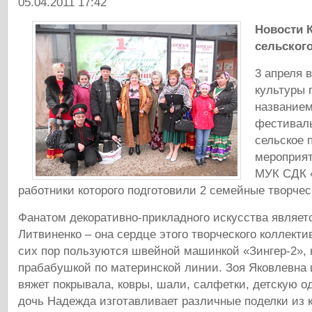
05.04.2011 17:42
Новости 
сельског
3 апреля 
культуры 
название
фестивал
сельское 
мероприя
МУК СДК 
работники которого подготовили 2 семейные творчес
Фанатом декоративно-прикладного искусства являе
Литвиненко – она сердце этого творческого коллекти
сих пор пользуются швейной машинкой «Зингер-2», 
прабабушкой по материнской линии. Зоя Яковлевна 
вяжет покрывала, ковры, шали, салфетки, детскую о
дочь Надежда изготавливает различные поделки из 