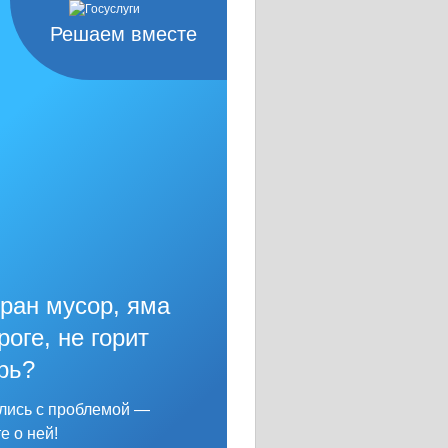
Решаем вместе
ран мусор, яма
роге, не горит
рь?
лись с проблемой —
е о ней!