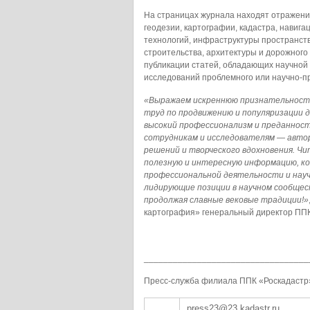
На страницах журнала находят отражени
геодезии, картографии, кадастра, навига
технологий, инфраструктуры пространст
строительства, архитектуры и дорожного
публикации статей, обладающих научной
исследований проблемного или научно-пр
«Выражаем искреннюю признательность
труд по продвижению и популяризации д
высокий профессионализм и преданност
сотрудникам и исследователям — авто
решений и творческого вдохновения. Ч
полезную и интересную информацию, к
профессиональной деятельности и науч
лидирующие позиции в научном сообщес
продолжая славные вековые традиции!»
картография» генеральный директор ПП
__________________________________
Пресс-служба филиала ППК «Роскадастр
press23@23.kadastr.ru