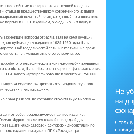
тельное событие в истории отечественной геодезии —
т», ставший предшественником современного издания
лизированный печатный орган, созданный по инициативе
тал первым в СССР изданием, объединившим науку и
ть важнейшие вопросы отрасли, взяв на себя функции
агодаря публикациям издания в 1925-1930 годы были
арственной геодезической сети, и в кратчайшие сроки
ская сеть, не имевшая аналогов во всем мире.
м аэрофототопографической и контурно-комбинированной
тим разработкам, была обеспечена картографическая съемка
0 000 и начато картографирование в масштабе 1:50 000.
 выпуск «Геодезиста» прекратился. Издание журнала
м «Геодезия и картография».
Не уб
на до
но преобразился, но сохранил свою главную миссию —
фона
ставляет собой рецензируемое научное издание,
России. Журнал является важной площадкой для
Столкну
при защите кандидатских и докторских диссертаций по
сообщит
менного издания выступает ППК «Роскадастр».