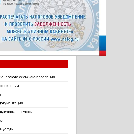
Каневского сельского поселения
 поселении
я
документация
идическая помощь
во
 услуги