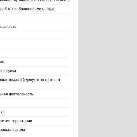
ования муниципальных правовых актов
работе с обращениями граждан
пасность
ело
 закупки
нных комиссий депутатов третьего
ьная деятельность
во
вития территории
родская среда