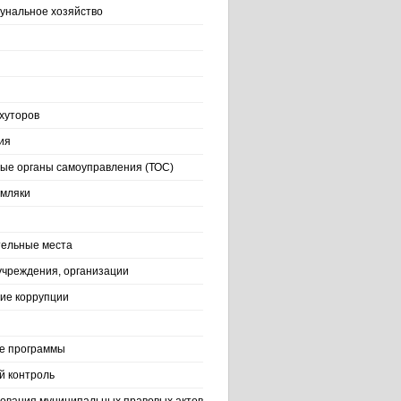
нальное хозяйство
хуторов
ия
ые органы самоуправления (ТОС)
емляки
ельные места
учреждения, организации
ие коррупции
е программы
й контроль