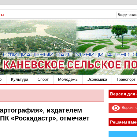
ТЫ
о
Культура
Спорт
Молодежь
Экономика
Транспорт
Версия для
Версия с
картография», издателем
ПК «Роскадастр», отмечает
Решаем вме