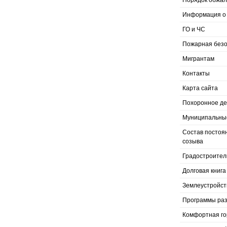
Порядок обжал
Информация о 
ГО и ЧС
Пожарная безо
Мигрантам
Контакты
Карта сайта
Похоронное д
Муниципальные
Состав постоя
созыва
Градостроител
Долговая книга
Землеустройст
Программы раз
Комфортная го