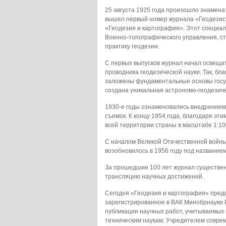
25 августа 1925 года произошло знамена
вышел первый номер журнала «Геодезис
«Геодезия и картография». Этот специа
Военно-топографического управления, с
практику геодезии.
С первых выпусков журнал начал освеща
проводника геодезической науки. Так, бл
заложены фундаментальные основы госуд
создана уникальная астрономо-геодезиче
1930-е годы ознаменовались внедрение
съемок. К концу 1954 года, благодаря э
всей территории страны в масштабе 1:10
С началом Великой Отечественной войны
возобновилось в 1956 году под название
За прошедшие 100 лет журнал существен
трансляцию научных достижений.
Сегодня «Геодезия и картография» пред
зарегистрированное в ВАК Минобрнауки 
публикации научных работ, учитываемых 
техническим наукам. Учредителем совре