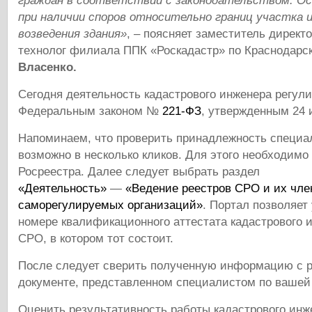
граждан в соответствии с законодательством. Ос
при наличии споров относительно границ участка 
возведения здания»
, – поясняет заместитель директ
технолог филиала ППК «Роскадастр» по Краснодарс
Власенко.
Сегодня деятельность кадастрового инженера регул
Федеральным законом №
221-ФЗ
, утвержденным 24 
Напоминаем, что проверить принадлежность специа
возможно в несколько кликов. Для этого необходимо
Росреестра. Далее следует выбрать раздел
«Деятельность»
—
«Ведение реестров СРО и их чле
саморегулируемых организаций»
. Портал позволяет
номере квалификационного аттестата кадастрового и
СРО, в котором тот состоит.
После следует сверить полученную информацию с р
документе, представленном специалистом по вашей
Оценить результативность работы кадастрового инж