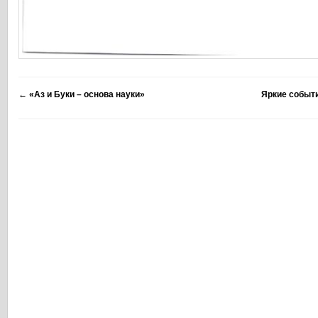
←
«Аз и Буки – основа науки»
Яркие событ