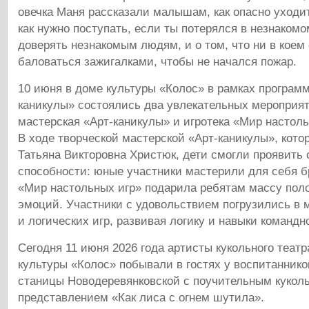
овечка Маня рассказали малышам, как опасно уходит
как нужно поступать, если ты потерялся в незнакомо
доверять незнакомым людям, и о том, что ни в коем
баловаться зажигалками, чтобы не начался пожар.
10 июня в доме культуры «Колос» в рамках програм
каникулы» состоялись два увлекательных мероприят
мастерская «Арт‑каникулы» и игротека «Мир настоль
В ходе творческой мастерской «Арт‑каникулы», кото
Татьяна Викторовна Христюк, дети смогли проявить 
способности: юные участники мастерили для себя б
«Мир настольных игр» подарила ребятам массу пол
эмоций. Участники с удовольствием погрузились в 
и логических игр, развивая логику и навыки командн
Сегодня 11 июня 2026 года артисты кукольного теат
культуры «Колос» побывали в гостях у воспитанни
станицы Новодеревянковской с поучительным кукол
представлением «Как лиса с огнем шутила».