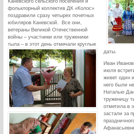
Каневского сельского поселения и
фольклорный коллектив ДК «Колос»
поздравили сразу четырех почетных
юбиляров Каневской.
Все они,
ветераны Великой Отечественной
войны – участники или труженики
тыла – в этот день отмечали круглые
даты.
Иван Иванов
июля встрет
живет один 
него были н
Наталью Дан
труженицу т
отметила в э
застали за 
праздничного
Афанасьевне