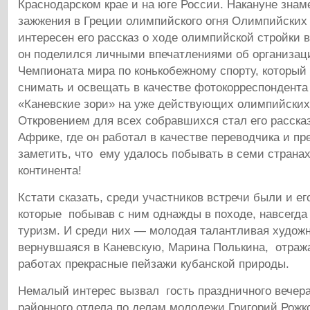
Краснодарском крае и на юге России. Накануне зна
зажжения в Греции олимпийского огня Олимпийских 
интересен его рассказ о ходе олимпийской стройки в
он поделился личными впечатлениями об организац
Чемпионата мира по конькобежному спорту, который
снимать и освещать в качестве фотокорреспондента
«Каневские зори» на уже действующих олимпийских
Откровением для всех собравшихся стал его рассказ
Африке, где он работал в качестве переводчика и пр
заметить, что ему удалось побывать в семи странах
континента!
Кстати сказать, среди участников встречи были и ег
которые побывав с ним однажды в походе, навсегда
туризм. И среди них — молодая талантливая художн
вернувшаяся в Каневскую, Марина Полькина, отраж
работах прекрасные пейзажи кубанской природы.
Немалый интерес вызвал гость праздничного вечера
районного отдела по делам молодежи Григорий Рожк