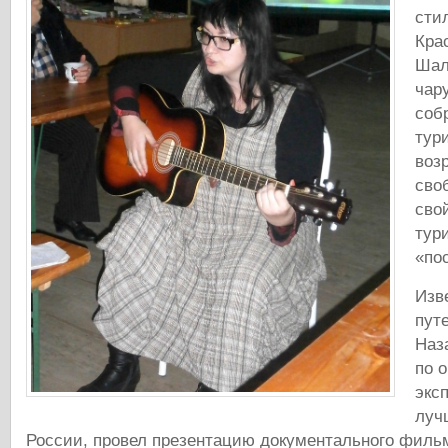
сти
Кра
Шал
чар
соб
тур
воз
сво
сво
тур
«по
Изв
пут
Наз
по 
экс
луч
России, провел презентацию документального филь