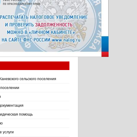
Каневского сельского поселения
 поселении
я
документация
идическая помощь
во
 услуги