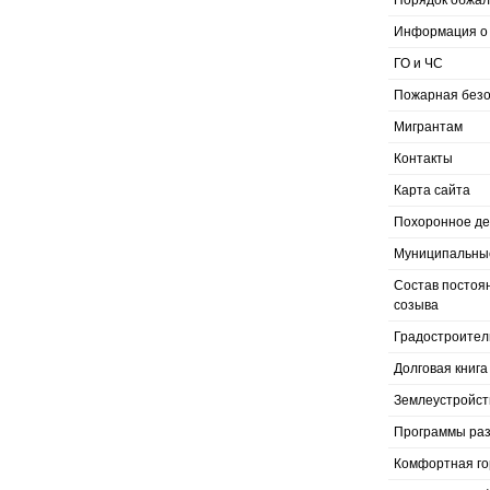
Порядок обжал
Информация о 
ГО и ЧС
Пожарная безо
Мигрантам
Контакты
Карта сайта
Похоронное д
Муниципальные
Состав постоя
созыва
Градостроител
Долговая книга
Землеустройст
Программы раз
Комфортная го