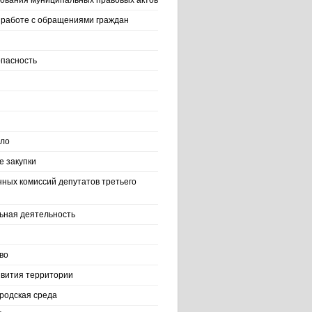
ования муниципальных правовых актов
работе с обращениями граждан
пасность
ело
 закупки
нных комиссий депутатов третьего
ьная деятельность
во
вития территории
родская среда