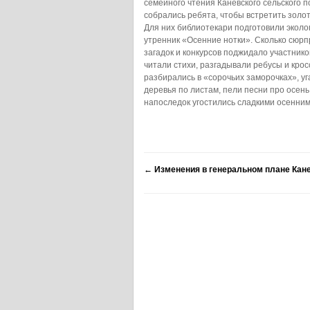
семейного чтения Каневского сельского 
собрались ребята, чтобы встретить золот
Для них библиотекари подготовили эколо
утренник «Осенние нотки». Сколько сюрп
загадок и конкурсов поджидало участнико
читали стихи, разгадывали ребусы и крос
разбирались в «сорочьих заморочках», у
деревья по листам, пели песни про осень
напоследок угостились сладкими осенним
←
Изменения в генеральном плане Кане