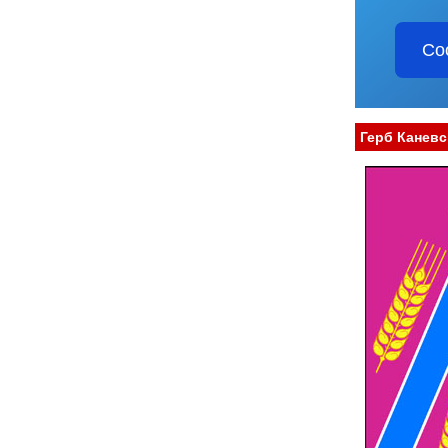
Со
Герб Каневс