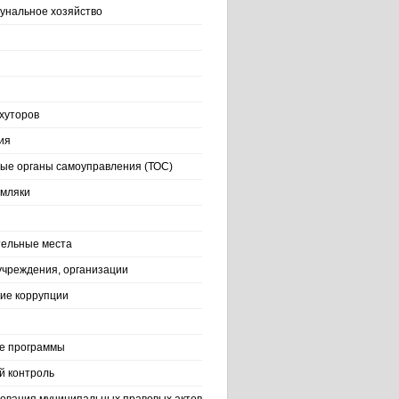
нальное хозяйство
хуторов
ия
ые органы самоуправления (ТОС)
емляки
ельные места
учреждения, организации
ие коррупции
е программы
й контроль