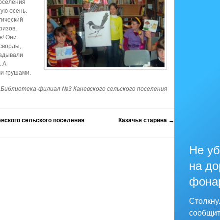
поселения
ую осень.
гический
ризов,
в! Они
сворды,
гадывали
. А
и грушами.
Библиотека-филиал №3 Каневского сельского поселения
вского сельского поселения
Казачья старина
→
Не уб
на до
фона
Столкну
сообщит