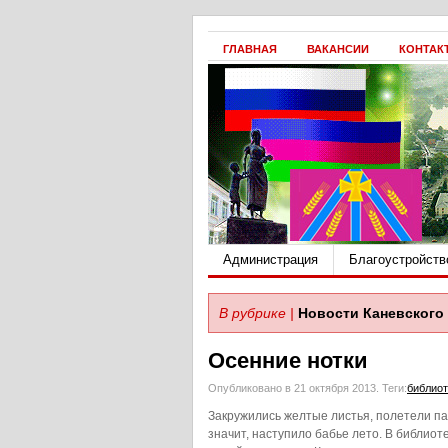
ГЛАВНАЯ
ВАКАНСИИ
КОНТАК
Администрация
Благоустройств
В рубрике |
Новости Каневского 
Осенние нотки
Опубликовано в 21 октября 2013.
Теги:
библиот
Закружились желтые листья, полетели па
значит, наступило бабье лето. В библиот