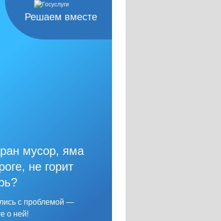
Решаем вместе
ран мусор, яма
роге, не горит
рь?
лись с проблемой —
е о ней!