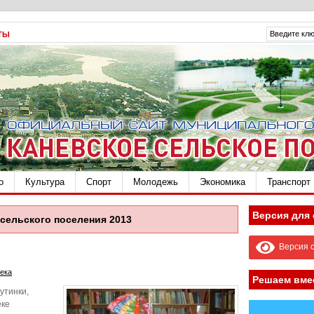
ТЫ
о
Культура
Спорт
Молодежь
Экономика
Транспорт
Версия для
сельского поселения 2013
Версия с
ека
Решаем вме
утинки,
еке