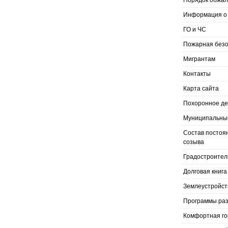
Порядок обжал
Информация о 
ГО и ЧС
Пожарная безо
Мигрантам
Контакты
Карта сайта
Похоронное д
Муниципальные
Состав постоя
созыва
Градостроител
Долговая книга
Землеустройст
Программы раз
Комфортная го