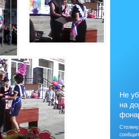
Не уб
на до
фона
Столкну
сообщит