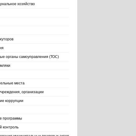
нальное хозяйство
хуторов
ия
ые органы самоуправления (ТОС)
емляки
ельные места
учреждения, организации
ие коррупции
е программы
й контроль