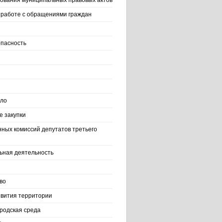
ования муниципальных правовых актов
работе с обращениями граждан
пасность
ело
 закупки
нных комиссий депутатов третьего
ьная деятельность
во
вития территории
родская среда