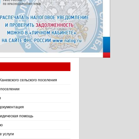
Каневского сельского поселения
 поселении
я
документация
идическая помощь
во
 услуги