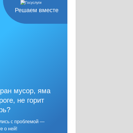
Решаем вместе
ран мусор, яма
роге, не горит
рь?
лись с проблемой —
е о ней!