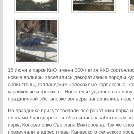
15 июня в парке КиО имени 300-летия ККВ состоялос
новые вольеры заселились декоративные породы кур
орпингтоны, голландские белохохлые карликовые, к
карликовые и фениксы. Новоселье удалось на славу.
праздничной обстановке вольеры заполнились нов
На празднике присутствовали все работники парка и 
словами благодарности обратилась к работникам зо
парка Коноваленко Светлана Викторовна. Так же сло
прозвучали в адрес главы Каневского сельского пос