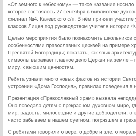
«От земного к небесному» — такое название носило
которое состоялось 27 сентября в библиотеке духов
филиал №4. Каневского с/п. В нём приняли участие
классов Лицея под руководством учителя истории Ф.
Целью мероприятия было познакомить школьников 
особенностями православных церквей на примере х
Пресвятой Богородицы; показать, как язык архитекту
символы выражает главное дело Церкви на земле – 
миру, к высшим ценностям.
Ребята узнали много новых фактов из истории Свято
устроении «Дома Господня», правилах поведения в 
Презентация «Православный храм» вызвала неподд
Она поведала детям о прекрасном духовном мире, г
мир, радость, милосердие и другие добродетели, о 
часто забываем в нашем суетном, погрязшем в греха
С ребятами говорили о вере, о добре и зле, о морал