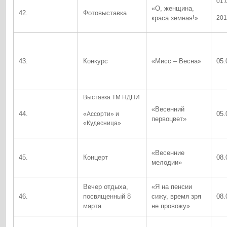
01.
«О, женщина,
42.
Фотовыставка
краса земная!»
201
43.
Конкурс
«Мисс – Весна»
05.
Выставка ТМ НДПИ
«Весенний
44.
05.
«Ассорти» и
первоцвет»
«Кудесница»
«Весенние
45.
Концерт
08.
мелодии»
Вечер отдыха,
«Я на пенсии
46.
посвященный 8
сижу, время зря
08.
марта
не провожу»