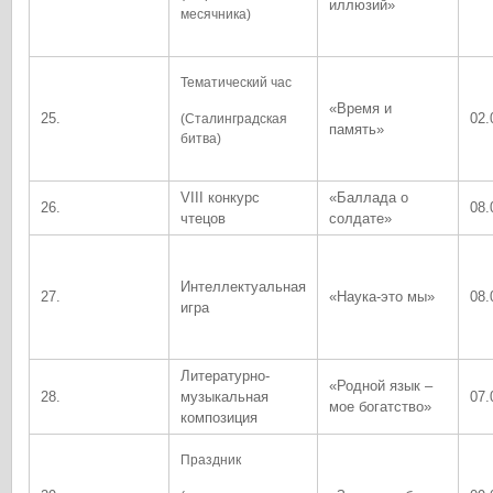
иллюзий»
месячника)
Тематический час
«Время и
25.
02.
(Сталинградская
память»
битва)
VIII конкурс
«Баллада о
26.
08.
чтецов
солдате»
Интеллектуальная
27.
«Наука-это мы»
08.
игра
Литературно-
«Родной язык –
28.
музыкальная
07.
мое богатство»
композиция
Праздник