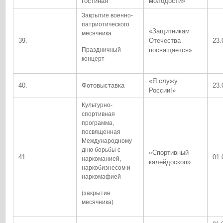
гостиная
молодости»
Закрытие военно-
патриотического
«Защитникам
месячника
39.
Отечества
23.
Праздничный
посвящается»
концерт
«Я служу
40.
Фотовыставка
23.
России!»
Культурно-
спортивная
программа,
посвященная
Международному
дню борьбы с
«Спортивный
41.
01.
наркоманией,
калейдоскоп»
наркобизнесом и
наркомафией
(закрытие
месячника)