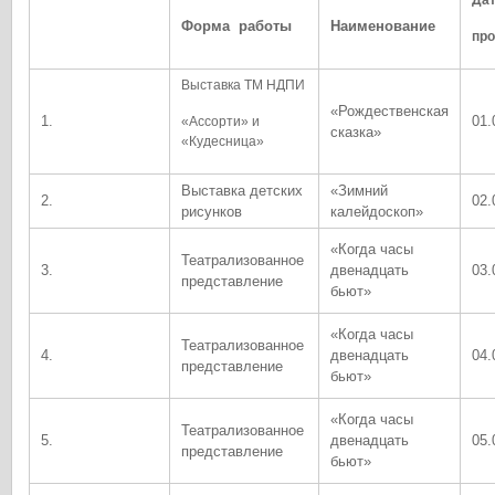
Да
Форма работы
Наименование
пр
Выставка ТМ НДПИ
«Рождественская
1.
01.
«Ассорти» и
сказка»
«Кудесница»
Выставка детских
«Зимний
2.
02.
рисунков
калейдоскоп»
«Когда часы
Театрализованное
3.
двенадцать
03.
представление
бьют»
«Когда часы
Театрализованное
4.
двенадцать
04.
представление
бьют»
«Когда часы
Театрализованное
5.
двенадцать
05.
представление
бьют»