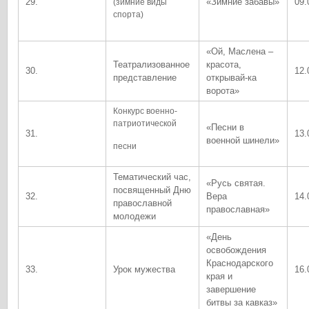
29.
«Зимние забавы»
09.
(зимние виды
спорта)
«Ой, Маслена –
Театрализованное
красота,
30.
12.
представление
открывай-ка
ворота»
Конкурс военно-
патриотической
«Песни в
31.
13.
военной шинели»
песни
Тематический час,
«Русь святая.
посвященный Дню
32.
Вера
14.
православной
православная»
молодежи
«День
освобождения
Краснодарского
33.
Урок мужества
16.
края и
завершение
битвы за кавказ»