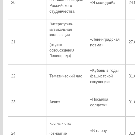
20.
«Я молодой!»
24.
Российского
студенчества
Литературно-
музыкальная
композиция
«Ленинградская
21.
27.
(ко дню
поэма»
освобождения
Ленинграда)
«Кубань в годы
22.
Тематический час
фашистской
31.
оккупации»
«Посылка
23.
Акция
01.
солдату»
Круглый стол
«В плену
24.
01.
(открытие