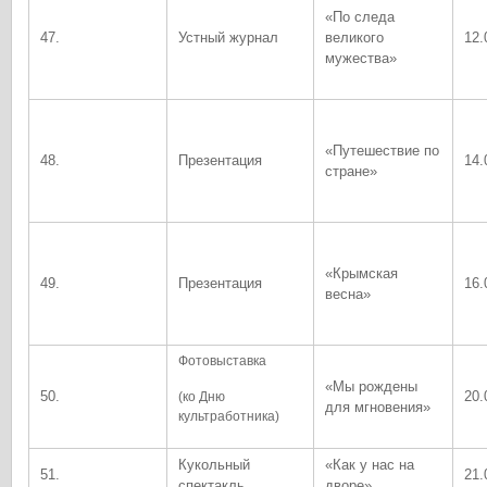
«По следа
47.
Устный журнал
великого
12.
мужества»
«Путешествие по
48.
Презентация
14.
стране»
«Крымская
49.
Презентация
16.
весна»
Фотовыставка
«Мы рождены
50.
20.
(ко Дню
для мгновения»
культработника)
Кукольный
«Как у нас на
51.
21.
спектакль
дворе»