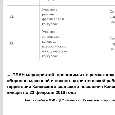
Участие в
Со
районных
62.
отд
фестивалях и
гр
конкурсах
Участие в
зональных,
Со
краевых,
63.
отд
всероссийских,
гр
международных
конкурсах
←
ПЛАН мероприятий, проводимых в рамках крае
оборонно-массовой и военно-патриотической раб
территории Каневского сельского поселения Канев
января по 23 февраля 2016 года
Анализ работы МУК «ЦКС «Колос» ст. Каневской по прог