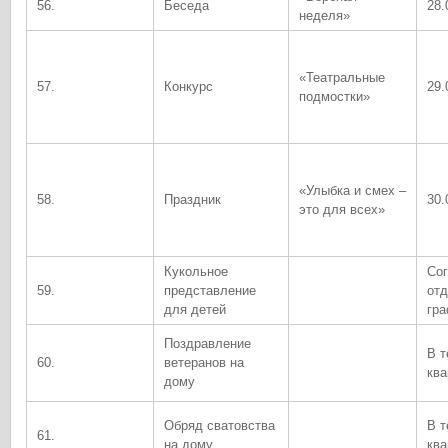
56.
Беседа
28.
неделя»
«Театральные
57.
Конкурс
29.
подмостки»
«Улыбка и смех –
58.
Праздник
30.
это для всех»
Кукольное
Со
59.
представление
отд
для детей
гр
Поздравление
В т
60.
ветеранов на
ква
дому
Обряд сватовства
В т
61.
на дому
ква