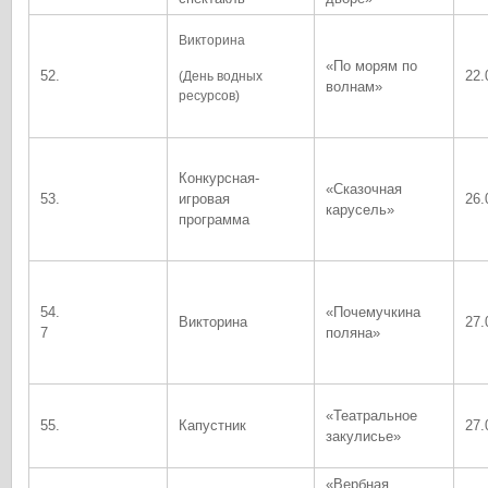
Викторина
«По морям по
52.
22.
(День водных
волнам»
ресурсов)
Конкурсная-
«Сказочная
53.
игровая
26.
карусель»
программа
54.
«Почемучкина
Викторина
27.
7
поляна»
«Театральное
55.
Капустник
27.
закулисье»
«Вербная