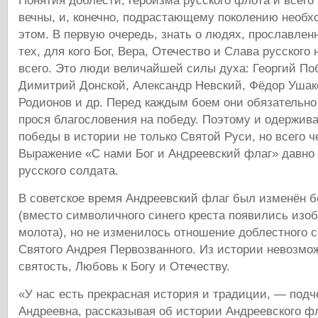
вечны, и, конечно, подрастающему поколению необх
этом. В первую очередь, знать о людях, прославлен
тех, для кого Бог, Вера, Отечество и Слава русског
всего. Это люди величайшей силы духа: Георгий По
Димитрий Донской, Александр Невский, Фёдор Ушак
Родионов и др. Перед каждым боем они обязательно
прося благословения на победу. Поэтому и одержив
победы в истории не только Святой Руси, но всего ч
Выражение «С нами Бог и Андреевский флаг» давно
русского солдата.
В советское время Андреевский флаг был изменён б
(вместо символичного синего креста появились изо
молота), но не изменилось отношение доблестного с
Святого Андрея Первозванного. Из истории невозмо
святость, Любовь к Богу и Отечеству.
«У нас есть прекрасная история и традиции, — подч
Андреевна, рассказывая об истории Андреевского фл