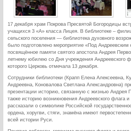
17 декабря храм Покрова Пресвятой Богородицы вст
учащихся 3 «А» класса Лицея. В библиотеке – фили
сельского поселения — библиотека духовного возро
было подготовлено мероприятие «Под Андреевским 
посвящённое памяти святого апостола Андрея Первоз
летнему юбилею со Дня учреждения Андреевского ф
которого Церковь отмечала 13 декабря.
Сотрудники библиотеки (Крапп Елена Алексеевна, К
Андреевна, Коновалова Светлана Александровна) пр
презентации историю, связанную с жизнью Андрея П
также историю возникновения Андреевского флага и 
рассказали о символике Российской государственност
ордена, хоругви, стяги, знамёна имеют первостепенн
всей истории Руси.
Понятия доблести, героизма русского флота и всего 