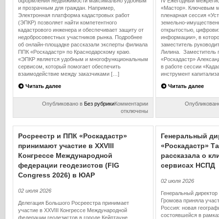
оформления недвижимости максимально удобным
IV Ежегодный межрег
и прозрачным для граждан. Например,
«Мастор». Ключевым 
Электронная платформа кадастровых работ
пленарная сессия «Ус
(ЭПКР) позволяет найти компетентного
земельно‑имуществен
кадастрового инженера и обеспечивает защиту от
открытостью, цифрови
недобросовестных участников рынка. Подробнее
информации», в которо
об онлайн-площадке рассказали эксперты филиала
заместитель руководи
ППК «Роскадастр» по Краснодарскому краю.
Лилина. Заместитель 
«ЭПКР является удобным и многофункциональным
«Роскадастр» Алексан
сервисом, который помогает обеспечить
в работе сессии «Када
взаимодействие между заказчиками […]
инструмент капитализа
Читать далее
Читать далее
к
Опубликовано в
Без рубрики
Комментарии
Опубликован
записи
отключены
Электронная
платформа
кадастровых
Росреестр и ППК «Роскадастр»
Генеральный ди
работ
принимают участие в XXVIII
«Роскадастр» Т
–
Конгрессе Международной
удобный
рассказала о к
способ
федерации геодезистов (FIG
сервисах НСПД
поиска
Congress 2026) в ЮАР
кадастрового
02 июля 2026
инженера,
02 июля 2026
не
Генеральный директор
выходя
Громова приняла учас
Делегация Большого Росреестра принимает
из
Россия: новая географ
участие в XXVIII Конгрессе Международной
дома
состоявшейся в рамка
федерации геодезистов в городе Кейптауне