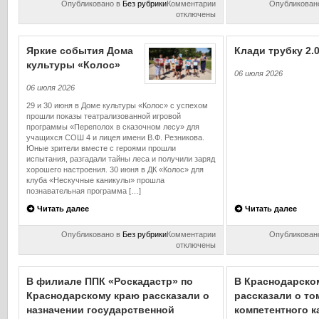
к
Опубликовано в
Без рубрики
Комментарии
Опубликован
записи
отключены
ППК
«Роскадастр»
и
Яркие события Дома
Клади трубку 2.
ПАО
культуры «Колос»
«Россети
06 июля 2026
Московский
06 июля 2026
регион»
объединят
29 и 30 июня в Доме культуры «Колос» с успехом
усилия
прошли показы театрализованной игровой
для
программы «Переполох в сказочном лесу» для
технологического
учащихся СОШ 4 и лицея имени В.Ф. Резникова.
развития
Юные зрители вместе с героями прошли
электросетевого
испытания, разгадали тайны леса и получили заряд
комплекса
хорошего настроения. 30 июня в ДК «Колос» для
клуба «Нескучные каникулы» прошла
познавательная программа […]
Читать далее
Читать далее
к
Опубликовано в
Без рубрики
Комментарии
Опубликован
записи
отключены
Яркие
события
Дома
В филиале ППК «Роскадастр» по
В Краснодарско
культуры
Краснодарскому краю рассказали о
рассказали о то
«Колос»
назначении государственной
компетентного к