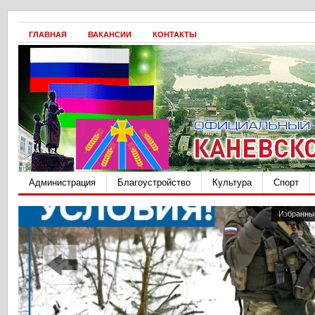
ГЛАВНАЯ
ВАКАНСИИ
КОНТАКТЫ
Администрация
Благоустройство
Культура
Спорт
Hover over the images
Избранны