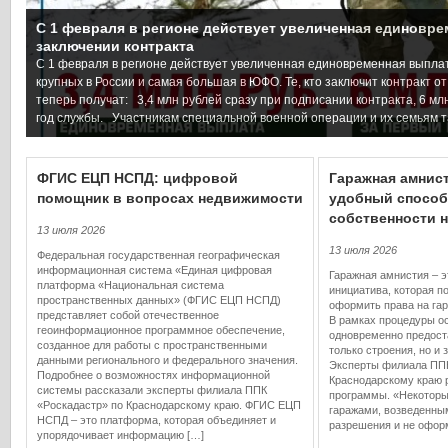
С 1 февраля в регионе действует увеличенная единовре
заключении контракта
С 1 февраля в регионе действует увеличенная единовременная выпла
крупных в России и самая большая в ЮФО. Те, кто заключит контракт от
теперь получат: 3,4 млн рублей сразу при подписании контракта, 6 млн
год службы. Участникам специальной военной операции и их семьям т
ФГИС ЕЦП НСПД: цифровой
Гаражная амнист
помощник в вопросах недвижимости
удобный способ
собственности н
13 июля 2026
13 июля 2026
Федеральная государственная географическая
информационная система «Единая цифровая
Гаражная амнистия – э
платформа «Национальная система
инициатива, которая п
пространственных данных» (ФГИС ЕЦП НСПД)
оформить права на га
представляет собой отечественное
В рамках процедуры о
геоинформационное программное обеспечение,
одновременно предост
созданное для работы с пространственными
только строения, но и 
данными регионального и федерального значения.
Эксперты филиала ППК
Подробнее о возможностях информационной
Краснодарскому краю 
системы рассказали эксперты филиала ППК
программы. «Некоторы
«Роскадастр» по Краснодарскому краю. ФГИС ЕЦП
гаражами, возведенны
НСПД – это платформа, которая объединяет и
разрешения и не офор
упорядочивает информацию […]