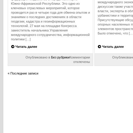
международного эконо
Южно‑Африканской Республики. Это одно из
дискуссии также участ
ключевых отраслевых мероприятий, которое
власти, эксперты в об
проводится раз в четыре года для обмена опытом и
урбанистики и террито
знаниями о последних достижениях в области
Присутствующие обсуд
геодезии, кадастра и геоинформационных
опорных населенных п
технологий. 27 мая на площадке Конгресса
элементов пространств
заместитель начальника Управления
Было отмечено, что […
международного сотрудничества, информационной
политики […]
Читать далее
Читать далее
к
Опубликовано в
Без рубрики
Комментарии
Опубликован
записи
отключены
Росреестр
и
« Последние записи
ППК
«Роскадастр»
принимают
участие
в
XXVIII
Конгрессе
Международной
федерации
геодезистов
(FIG
Congress
2026)
в