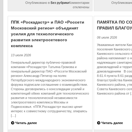
к
Опубликовано в
Без рубрики
Комментарии
Опубликован
записи
отключены
Выписка
из
ЕГРН
ППК «Роскадастр» и ПАО «Россети
ПАМЯТКА ПО С
об
Московский регион» объединят
ПРАВИЛ БЛАГО
объекте
усилия для технологического
недвижимости:
06 июля 2026
назначение
развития электросетевого
и
Уважаемые жители Кан
комплекса
порядок
поселения Каневского
получения
Каневского сельского 
13 июля 2026
документа
района напоминает о 
Генеральный директор публично-правовой
надлежащее санитарно
компании «Роскадастр» Татьяна Громова и
домовладений и терри
генеральный директор ПАО «Россети Московский
домовладениям В соот
регион» Александр Пятигор на полях
8.61.4 пункта 8.61 раз
Петербургского международного экономического
благоустройства Канев
форума подписали соглашение о взаимодействии.
Каневского района, у
Стороны договорились о консолидации усилий и
Совета Каневского сел
компетенций обеих компаний для технологического
Каневского района от 
развития и технологической независимости
электросетевого комплекса Москвы и
Подмосковья. «ППК Роскадастр» высоко ценит
интерес к совместному сотрудничеству, опираясь
[…]
Читать далее
Читать далее