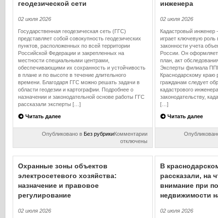
геодезической сети
инженера
02 июля 2026
02 июля 2026
Государственная геодезическая сеть (ГГС)
Кадастровый инженер –
представляет собой совокупность геодезических
играет ключевую роль 
пунктов, расположенных по всей территории
законности учета объе
Российской Федерации и закрепленных на
России. Он оформляет
местности специальными центрами,
план, акт обследовани
обеспечивающими их сохранность и устойчивость
Эксперты филиала ППК
в плане и по высоте в течение длительного
Краснодарскому краю р
времени. Благодаря ГГС можно решать задачи в
гражданам следует об
области геодезии и картографии. Подробнее о
кадастрового инженер
назначении и законодательной основе работы ГГС
законодательству, ка
рассказали эксперты […]
[…]
Читать далее
Читать далее
к
Опубликовано в
Без рубрики
Комментарии
Опубликован
записи
отключены
В
филиале
ППК
Охранные зоны объектов
В краснодарско
«Роскадастр»
электросетевого хозяйства:
рассказали, на 
по
назначение и правовое
Краснодарскому
внимание при по
краю
регулирование
недвижимости н
рассказали
о
02 июля 2026
02 июля 2026
назначении