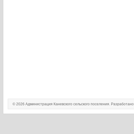
ЮАР
© 2026 Администрация Каневского сельского поселения. Разработан