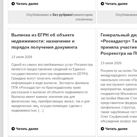
Читать далее
Читать далее
к
Опубликовано в
Без рубрики
Комментарии
Опубликован
записи
отключены
ФГИС
ЕЦП
НСПД:
Выписка из ЕГРН об объекте
Генеральный ди
цифровой
недвижимости: назначение и
«Роскадастр» Т
помощник
порядок получения документа
в
приняла участие
вопросах
Росреестра на 
недвижимости
13 июля 2026
13 июля 2026
Одной из самых востребованных услуг Росреестра
является предоставление сведений из Единого
Росреестр на полях Пе
государственного реестра недвижимости (ЕГРН).
международного эконо
Граждане могут получить необходимую
панельную сессию «Пр
информацию в виде выписок. Эксперты филиала
как инструмент капита
ППК «Роскадастр» по Краснодарскому краю
мероприятии, модерат
рассказали о выписке об объекте недвижимости.
гендиректор Московск
Выписка имеет важное значение как для
застройки Максим Степ
физических лиц, приобретающих жилье, так и для
представители федера
юридических лиц, осуществляющих сделки с
профильных структур, 
недвижимостью. […]
также зарубежные гост
Олег Скуфинский отме
обсуждение вопрос явл
Читать далее
Читать далее