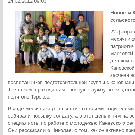
24.02.2012 09:03
Новости 
сельског
22 феврал
месячника
патриотич
массовой 
детском с
Каневской
заочная в
воспитанников подготовительной группы с каневчан
Третьяком, проходящим срочную службу во Владика
полигоне Тарское.
В ходе месячника ребятишки со своими родителями 
собирали посылку солдату, а в этот день к ним на в
специалисты по работе с молодежью Каневского сел
Они рассказали о Николае, о том, как он активно пр