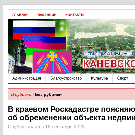
ГЛАВНАЯ
ВАКАНСИИ
КОНТАКТЫ
Администрация
Благоустройство
Культура
Спорт
В рубрике |
Без рубрики
В краевом Роскадастре поясняют
об обременении объекта недви
Опубликовано в 18 сентября 2023.