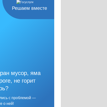
Решаем вместе
ран мусор, яма
роге, не горит
рь?
лись с проблемой —
е о ней!