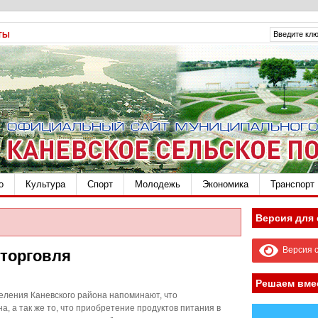
ТЫ
о
Культура
Спорт
Молодежь
Экономика
Транспорт
Версия для
Версия с
торговля
Решаем вме
еления Каневского района напоминают, что
, а так же то, что приобретение продуктов питания в