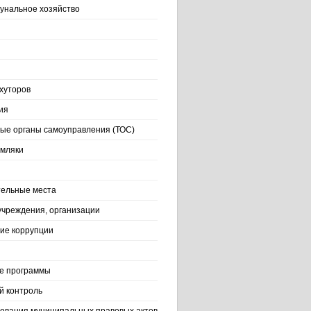
нальное хозяйство
хуторов
ия
ые органы самоуправления (ТОС)
емляки
ельные места
учреждения, организации
ие коррупции
е программы
й контроль