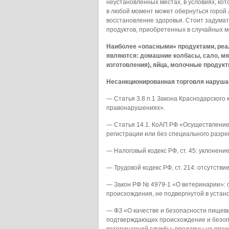
неустановленных местах, в условиях, ко
в любой момент может обернуться горой 
восстановление здоровья. Стоит задумать
продуктов, приобретенных в случайных ме
Наиболее «опасными» продуктами, реа
являются: домашние колбасы, сало, мя
изготовления), яйца, молочные продукт
Несанкционированная торговля наруша
— Статья 3.8 п.1 Закона Краснодарског
правонарушениях».
— Статья 14.1. КоАП РФ «Осуществление
регистрации или без специального разре
— Налоговый кодекс РФ, ст. 45: уклонение
— Трудовой кодекс РФ, ст. 214: отсутств
— Закон РФ № 4979-1 «О ветеринарии»: 
происхождения, не подвергнутой в устан
— ФЗ «О качестве и безопасности пищевых 
подтверждающих происхождение и безопа