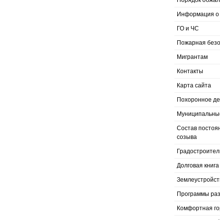
Порядок обжал
Информация о 
ГО и ЧС
Пожарная безо
Мигрантам
Контакты
Карта сайта
Похоронное д
Муниципальные
Состав постоя
созыва
Градостроител
Долговая книга
Землеустройст
Программы раз
Комфортная го