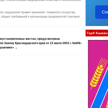
одят обязательные медицинские осмотры и гигиеническое
Со
а: нарушение правил хранения, товарного соседства,
 общих требований к организации предприятий торговли.
Герб Каневс
неустановленных местах, предусмотрена
о Закону Краснодарского края от 23 июля 2003 г. №608–
рушениях»
→