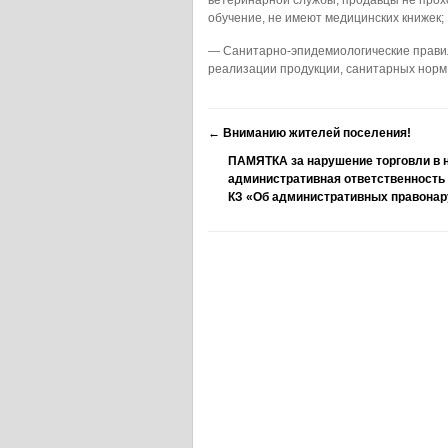
ветеринарной службы; продавцы не прох
обучение, не имеют медицинских книжек;
— Санитарно-эпидемиологические правил
реализации продукции, санитарных норм,
←
Вниманию жителей поселения!
ПАМЯТКА за нарушение торговли в 
административная ответственность п
КЗ «Об административных правона