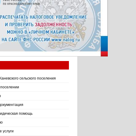
Каневского сельского поселения
 поселении
я
документация
идическая помощь
во
 услуги