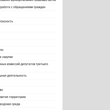
ования муниципальных правовых актов
работе с обращениями граждан
пасность
ело
 закупки
нных комиссий депутатов третьего
ьная деятельность
во
вития территории
родская среда