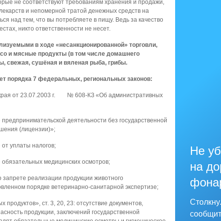
торые не соответствуют требованиям хранения и продажи,
лекарств и непомерной тратой денежных средств на
ся над тем, что вы потребляете в пищу. Ведь за качество
стах, никто ответственности не несет.
лизуемыми в ходе «несанкционированной» торговли,
со и мясные продукты (в том числе домашнего
ы, свежая, сушёная и вяленая рыба, грибы.
ет порядка 7 федеральных, региональных законов:
о края от 23.07.2003 г. № 608-КЗ «Об административных
 предпринимательской деятельности без государственной
шения (лицензии)»;
 от уплаты налогов;
Не уб
ие обязательных медицинских осмотров;
на до
о запрете реализации продукции животного
фона
овленном порядке ветеринарно-санитарной экспертизе;
Столкну
продуктов», ст. 3, 20, 23: отсутствие документов,
сность продукции, заключений государственной
сообщит