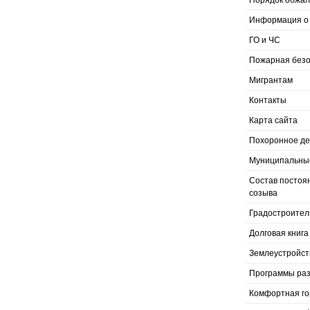
Порядок обжал
Информация о 
ГО и ЧС
Пожарная безо
Мигрантам
Контакты
Карта сайта
Похоронное д
Муниципальные
Состав постоя
созыва
Градостроител
Долговая книга
Землеустройст
Программы раз
Комфортная го