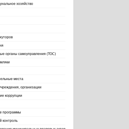
нальное хозяйство
хуторов
ия
ые органы самоуправления (ТОС)
емляки
ельные места
учреждения, организации
ие коррупции
е программы
й контроль