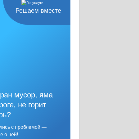
Решаем вместе
ран мусор, яма
роге, не горит
рь?
лись с проблемой —
е о ней!