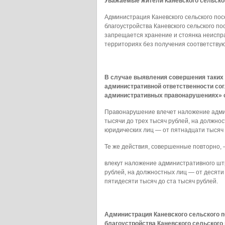
Уважаемые жители Каневского сельско
Администрация Каневского сельского пос
благоустройства Каневского сельского п
запрещается хранение и стоянка неиспр
территориях без получения соответству
В случае выявления совершения таких
административной ответственности сог
административных правонарушениях» ст
Правонарушение влечет наложение адми
тысячи до трех тысяч рублей, на должнос
юридических лиц — от пятнадцати тысяч 
Те же действия, совершенные повторно,
влекут наложение административного штр
рублей, на должностных лиц — от десяти
пятидесяти тысяч до ста тысяч рублей.
Администрация Каневского сельского 
благоустройства Каневского сельского 