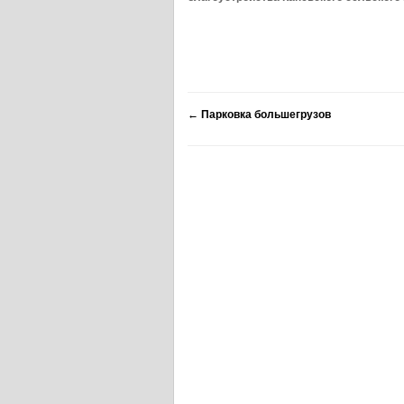
←
Парковка большегрузов