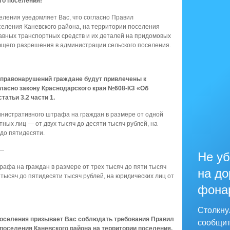
го поселения!
еления уведомляет Вас, что согласно Правил
оселения Каневского района, на территории поселения
авных транспортных средств и их деталей на придомовых
ющего разрешения в администрации сельского поселения.
 правонарушений граждане будут привлечены к
ласно закону Краснодарского края №608-КЗ «Об
атьи 3.2 части 1.
нистративного штрафа на граждан в размере от одной
тных лиц — от двух тысяч до десяти тысяч рублей, на
до пятидесяти.
 —
Не уб
афа на граждан в размере от трех тысяч до пяти тысяч
на до
 тысяч до пятидесяти тысяч рублей, на юридических лиц от
фона
Столкну
поселения призывает Вас соблюдать требования Правил
сообщит
поселения Каневского района на территории поселения.