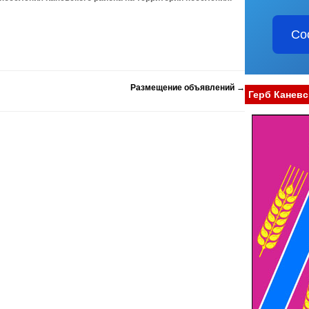
Со
Размещение объявлений
→
Герб Каневс