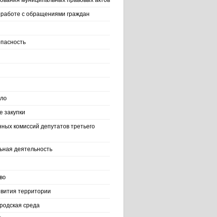
ования муниципальных правовых актов
работе с обращениями граждан
пасность
ело
 закупки
нных комиссий депутатов третьего
ьная деятельность
во
вития территории
родская среда