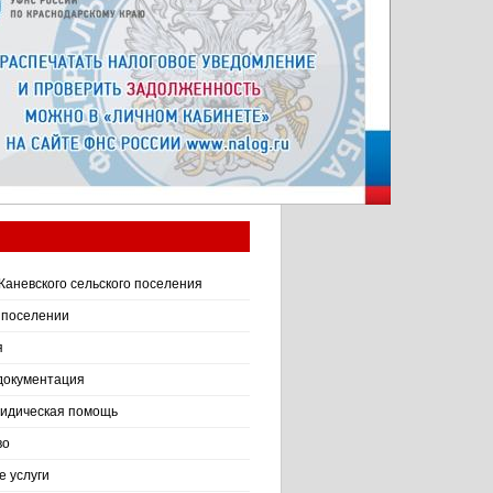
Каневского сельского поселения
 поселении
я
документация
идическая помощь
во
 услуги